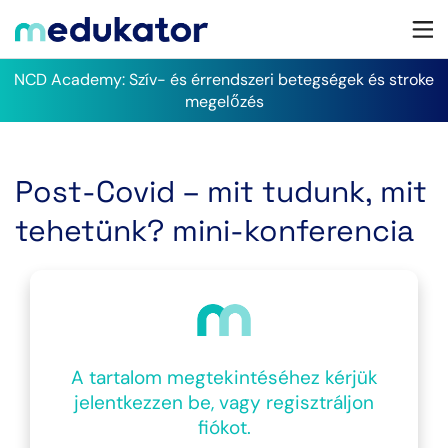
NCD Academy: Szív- és érrendszeri betegségek és stroke
megelőzés
Post-Covid – mit tudunk, mit
tehetünk? mini-konferencia
A tartalom megtekintéséhez kérjük
jelentkezzen be, vagy regisztráljon
fiókot.