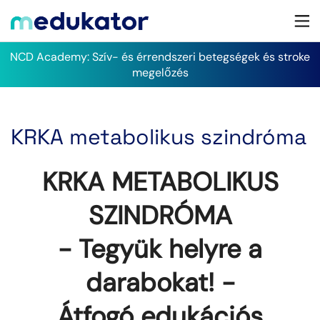
NCD Academy: Szív- és érrendszeri betegségek és stroke
megelőzés
KRKA metabolikus szindróma
KRKA METABOLIKUS
SZINDRÓMA
- Tegyük helyre a
darabokat! -
Átfogó edukációs