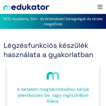
NCD Academy: Szív- és érrendszeri betegségek és stroke
megelőzés
Légzésfunkciós készülék
használata a gyakorlatban
A tartalom megtekintéséhez kérjük
jelentkezzen be, vagy regisztráljon
fiókot.