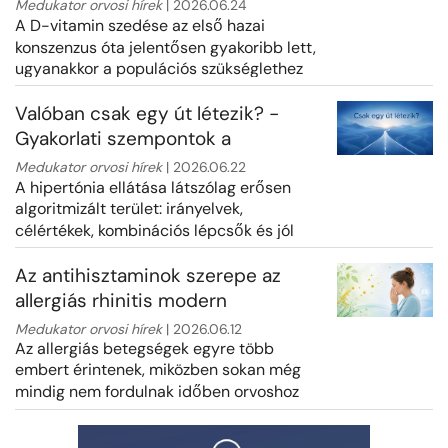
csontvédelem, hanem
Medukator orvosi hírek
| 2026.06.24
immunológiai prevenció is
A D-vitamin szedése az első hazai
konszenzus óta jelentősen gyakoribb lett,
ugyanakkor a populációs szükséglethez
képest továbbra is elmaradás tapaszt...
Valóban csak egy út létezik? -
Gyakorlati szempontok a
hipertónia kezeléséhez
Medukator orvosi hírek
| 2026.06.22
háziorvosoknak
A hipertónia ellátása látszólag erősen
algoritmizált terület: irányelvek,
célértékek, kombinációs lépcsők és jól
ismert gyógyszercsoportok határozzák ...
Az antihisztaminok szerepe az
allergiás rhinitis modern
kezelésében
Medukator orvosi hírek
| 2026.06.12
Az allergiás betegségek egyre több
embert érintenek, miközben sokan még
mindig nem fordulnak időben orvoshoz
panaszaikkal. Pedig az allergiás nátha, a...