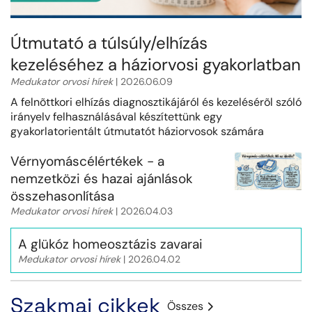
irányelv
köszvény
Útmutató a túlsúly/elhízás
menopauza
kezeléséhez a háziorvosi gyakorlatban
mesterséges intelligencia
Medukator orvosi hírek
| 2026.06.09
nőgyógyászat
A felnõttkori elhízás diagnosztikájáról és kezelésérõl szóló
irányelv felhasználásával készítettünk egy
podcast
gyakorlatorientált útmutatót háziorvosok számára
reumatológia
Vérnyomáscélértékek - a
szorongás
nemzetközi és hazai ajánlások
urológia
összehasonlítása
Medukator orvosi hírek
| 2026.04.03
A glükóz homeosztázis zavarai
Medukator orvosi hírek
| 2026.04.02
Szakmai cikkek
Összes