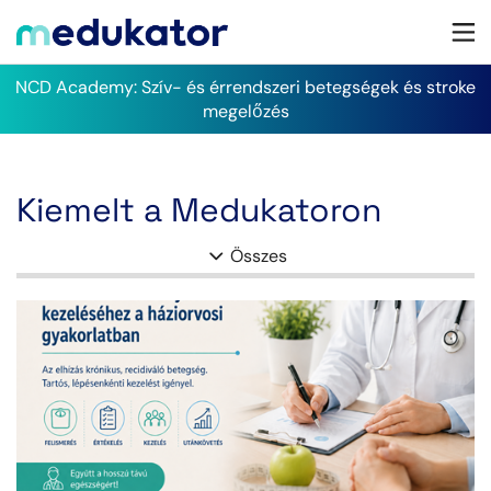
NCD Academy: Szív- és érrendszeri betegségek és stroke
megelőzés
Kiemelt a Medukatoron
Összes
bőrgyógyászat
COPD
depresszió
diabetes
elhízás
hypertonia
immunológia