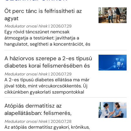
Öt perc tánc is felfrissítheti az
agyat
Medukator orvosi hírek
| 2026.07.29
Egy rövid táncszünet nemcsak
átmozgatja a testünket: javíthatja a
hangulatot, segítheti a koncentrációt, és
még a kreatív gondolkodást is
ösztönözheti...
A háziorvos szerepe a 2-es típusú
diabetes korai felismerésében és
korszerű kezelésében
Medukator orvosi hírek
| 2026.07.29
A 2-es típusú diabetes ellátása ma már
jóval több, mint vércukorcsökkentés. Új
cikkünkben gyakorlati szempontokkal
mutatjuk be, hogyan segítheti a há...
Atópiás dermatitisz az
alapellátásban: felismerés,
bázisterápia és időben történő
Medukator orvosi hírek
| 2026.07.28
Az atópiás dermatitisz gyakori, krónikus,
továbbirányítás