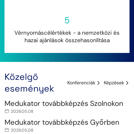
5
Vérnyomáscélértékek - a nemzetközi és
hazai ajánlások összehasonlítása
Közelgő
Konferenciák
Képzések
események
Medukator továbbképzés Szolnokon
2026.05.08
Medukator továbbképzés Győrben
2026.05.08