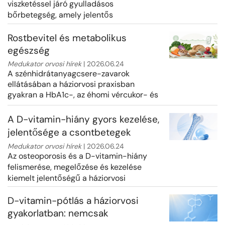
viszketéssel járó gyulladásos
bőrbetegség, amely jelentős
életminőség-romlást okozhat. A
háziorvos szerepe k...
Rostbevitel és metabolikus
egészség
Medukator orvosi hírek
| 2026.06.24
A szénhidrátanyagcsere-zavarok
ellátásában a háziorvosi praxisban
gyakran a HbA1c-, az éhomi vércukor- és
a posztprandiális vércukorértékek
kerülnek e...
A D-vitamin-hiány gyors kezelése,
jelentősége a csontbetegek
ellátásában
Medukator orvosi hírek
| 2026.06.24
Az osteoporosis és a D-vitamin-hiány
felismerése, megelőzése és kezelése
kiemelt jelentőségű a háziorvosi
praxisban. A téma aktualitását az is
növeli,...
D-vitamin-pótlás a háziorvosi
gyakorlatban: nemcsak