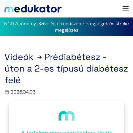
NCD Academy: Szív- és érrendszeri betegségek és stroke
megelőzés
Videók
Prédiabétesz -
úton a 2-es típusú diabétesz
felé
2026.04.03
A tartalom megtekintéséhez kérjük