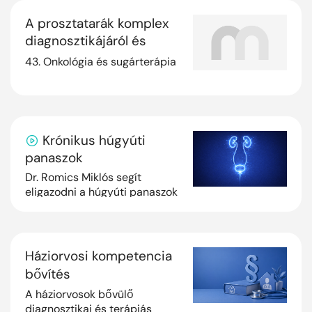
A prosztatarák komplex
diagnosztikájáról és
ellátásáról
43. Onkológia és sugárterápia
Krónikus húgyúti
panaszok
Dr. Romics Miklós segít
eligazodni a húgyúti panaszok
differenciáldiagnosztikájában
Háziorvosi kompetencia
bővítés
A háziorvosok bővülő
diagnosztikai és terápiás