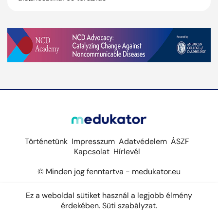
jogköreit, a felírási szabályok
változását foglaljuk össze.
Történetünk
Impresszum
Adatvédelem
ÁSZF
Kapcsolat
Hírlevél
© Minden jog fenntartva - medukator.eu
Ez a weboldal sütiket használ a legjobb élmény
érdekében.
Süti szabályzat.