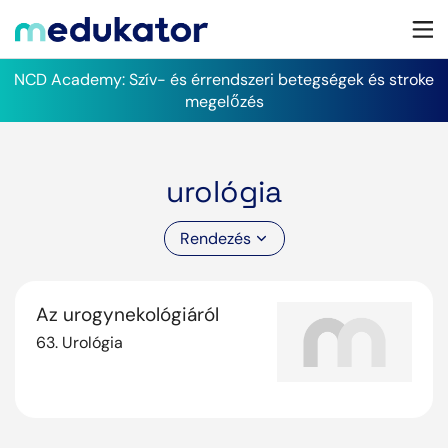
NCD Academy: Szív- és érrendszeri betegségek és stroke
megelőzés
urológia
Rendezés
Az urogynekológiáról
63. Urológia