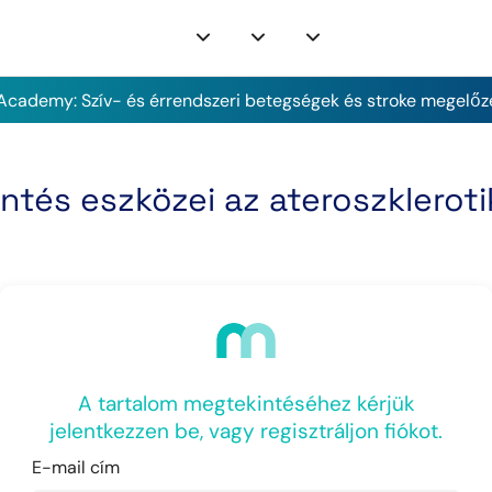
cademy: Szív- és érrendszeri betegségek és stroke megelőz
entés eszközei az ateroszklero
A tartalom megtekintéséhez kérjük
jelentkezzen be, vagy regisztráljon fiókot.
E-mail cím