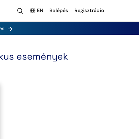
EN
Belépés
Regisztráció
és
tikus események