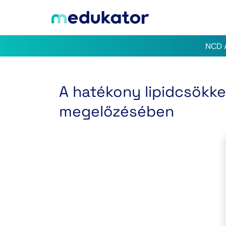
NCD A
A hatékony lipidcsökk
megelőzésében