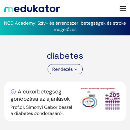
NCD Academy: Szív- és érrendszeri betegségek és stroke
megelőzés
diabetes
Rendezés
A cukorbetegség
gondozása az ajánlások
tükrében
Prof.dr. Simonyi Gábor beszél
a diabetes gondozásáról.