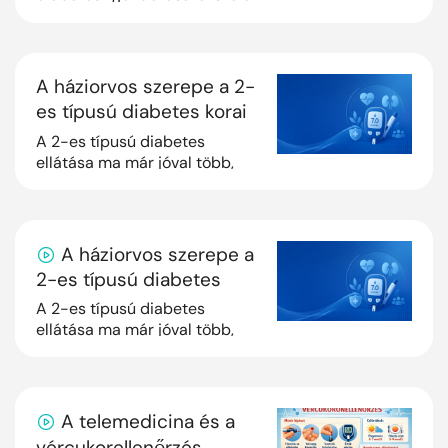
szakmai irányelv
feldolgozásának részeként dr.
Rosta László kollégánk
áttekinti a glükóz homeosz...
A háziorvos szerepe a 2-
es típusú diabetes korai
felismerésében és
A 2-es típusú diabetes
korszerű kezelésében
ellátása ma már jóval több,
mint vércukorcsökkentés. Új
cikkünkben gyakorlati
szempontokkal mutatjuk be,
hogyan segítheti a há...
A háziorvos szerepe a
2-es típusú diabetes
korai felismerésében és
A 2-es típusú diabetes
korszerű kezelésében
ellátása ma már jóval több,
mint vércukorcsökkentés.
Videónkban gyakorlati
szempontokkal mutatjuk be,
hogyan segítheti a házio...
A telemedicina és a
vércukorellenőrzés