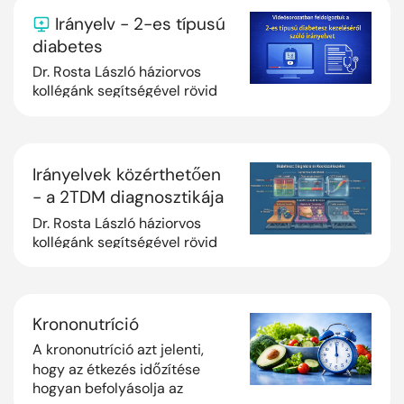
Irányelv - 2-es típusú
diabetes
Dr. Rosta László háziorvos
kollégánk segítségével rövid
videós fejezetkeben dolgozzuk
fel a 2-es típusú diabétesz
mellitus diagnosztikájáról és
gondoz...
Irányelvek közérthetően
- a 2TDM diagnosztikája
és gondozása
Dr. Rosta László háziorvos
kollégánk segítségével rövid
videós fejezetekben
dolgozzuk fel a 2-es típusú
diabétesz mellitus
diagnosztikájáról és gondoz...
Krononutríció
A krononutríció azt jelenti,
hogy az étkezés időzítése
hogyan befolyásolja az