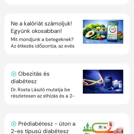
anyagcserét és az
egészséget. Egyszerűbben:
nemcsak az számít, mit eszü...
Ne a kalóriát számoljuk!
Együnk okosabban!
Mit mondjunk a betegeknek?
Az étkezés időpontja, az evés
tempója sőt az is, hogy
mennyire rágjuk meg az ételt,
befolyásolja, hogy mennyi
kalóriát hasz...
Obezitás és
diabétesz
Dr. Rosta László mutatja be
részletesen az elhízás és a 2-
es diabétesz közötti
kapcsolatot élettani és
gyakorlati szempontból is.
Prédiabétesz - úton a
2-es típusú diabétesz