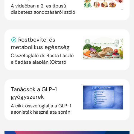
felé
A videóban a 2-es típusú
diabetesz gondozásáról szóló
szakmai irányelv
feldolgozásának részeként dr.
Rosta László kollégánk
áttekinti a prédiabétesz j...
Rostbevitel és
metabolikus egészség
Összefoglaló dr. Rosta László
előadása alapján (Oktató
Családorvosok XXVII.
Továbbképző Konferenciája,
Siófok) A rostbevitel
rendezése egyszerű, mégi...
Tanácsok a GLP-1
gyógyszerek
mellékhatásainak
A cikk összefoglalja a GLP-1
kezeléséhez
agonisták használata során
esetlegesen jelentkező
mellékhatásokat, azok
kivédésének gyakorlati