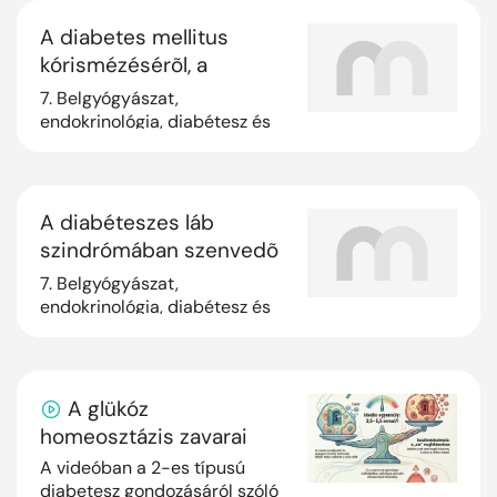
A diabetes mellitus
kórismézésérõl, a
cukorbetegek
7. Belgyógyászat,
antihyperglykaemiás
endokrinológia, diabétesz és
anyagcserebetegségek
kezelésérõl és
gondozásáról
felnõttkorban - III.
A diabéteszes láb
szindrómában szenvedõ
cukorbetegek ellátása
7. Belgyógyászat,
felnõttkorban (klinikai
endokrinológia, diabétesz és
anyagcserebetegségek
kép, diagnosztika,
terápia, megelõzés) - II.
A glükóz
homeosztázis zavarai
A videóban a 2-es típusú
diabetesz gondozásáról szóló