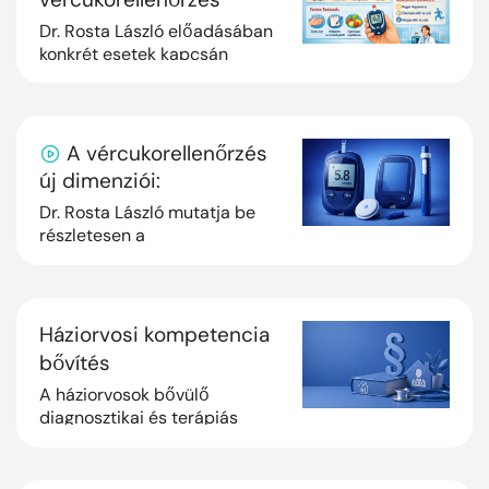
szerepe diabétesz
Dr. Rosta László előadásában
gondozásban
konkrét esetek kapcsán
ismerkedhetünk meg a
vércukorellenőrzés gyakorlati
aspektusaival a diabeteses
betegek gondozása ka...
A vércukorellenőrzés
új dimenziói:
adatvezérelt diabétesz-
Dr. Rosta László mutatja be
menedzsment az
részletesen a
vércukormonitorozás
alapellátásban
jelentőségét, a már elérhető
legmodernebb technikai
lehetőségeit.
Háziorvosi kompetencia
bővítés
A háziorvosok bővülő
diagnosztikai és terápiás
jogköreit, a felírási szabályok
változását foglaljuk össze.