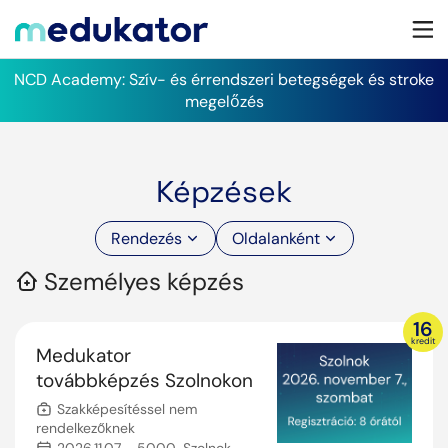
NCD Academy: Szív- és érrendszeri betegségek és stroke
megelőzés
Képzések
Rendezés
Oldalanként
Személyes képzés
16
kredit
Medukator
továbbképzés Szolnokon
Szakképesítéssel nem
rendelkezőknek