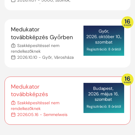
2026.11.07 - 5000, Szolnok,
Kossuth tér 9. (Polgármesteri
Hivatal)
Személyes képzés
16
kredit
Medukator
továbbképzés Győrben
Szakképesítéssel nem
rendelkezőknek
2026.10.10 - Győr, Városháza
tér 1., 9021
Személyes képzés
16
kredit
Medukator
továbbképzés
Budapesten
Szakképesítéssel nem
rendelkezőknek
2026.05.16 - Semmelweis
Egyetem Nagyvárad téri Elmélet
Tömb, ZÖLD előadó
Személyes képzés