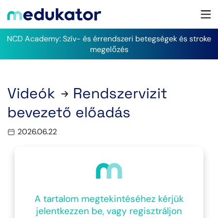
NCD Academy: Szív- és érrendszeri betegségek és stroke
megelőzés
Videók
Rendszervizit
bevezető előadás
2026.06.22
A tartalom megtekintéséhez kérjük
jelentkezzen be, vagy regisztráljon