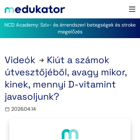
NCD Academy: Szív- és érrendszeri betegségek és stroke
megelőzés
Videók
Kiút a számok
útvesztőjéből, avagy mikor,
kinek, mennyi D-vitamint
javasoljunk?
2026.04.14