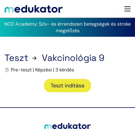
NCD Academy: Szív- és érrendszeri betegségek és stroke
megelőzés
Teszt
Vakcinológia 9
Pre-teszt | Képzési | 3 kérdés
Teszt indítása