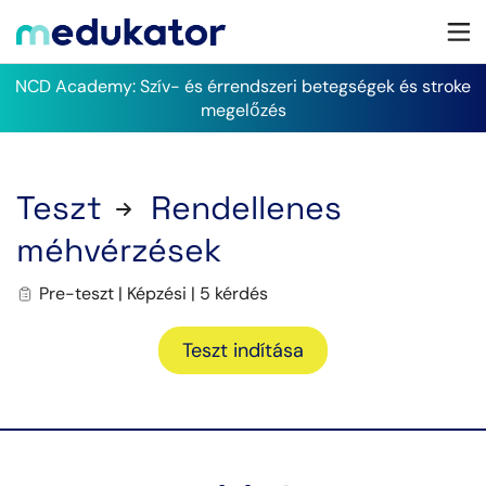
NCD Academy: Szív- és érrendszeri betegségek és stroke
megelőzés
Teszt
Rendellenes
méhvérzések
Pre-teszt | Képzési | 5 kérdés
Teszt indítása