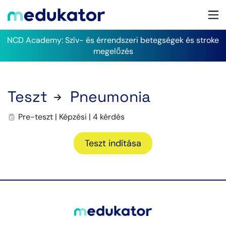
NCD Academy: Szív- és érrendszeri betegségek és stroke
megelőzés
Teszt
Pneumonia
Pre-teszt | Képzési | 4 kérdés
Teszt indítása