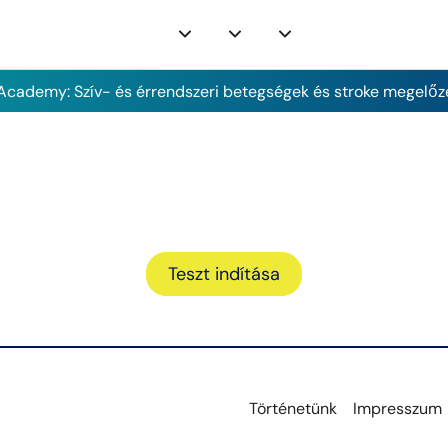
cademy: Szív- és érrendszeri betegségek és stroke megelőz
Teszt indítása
Történetünk
Impresszum