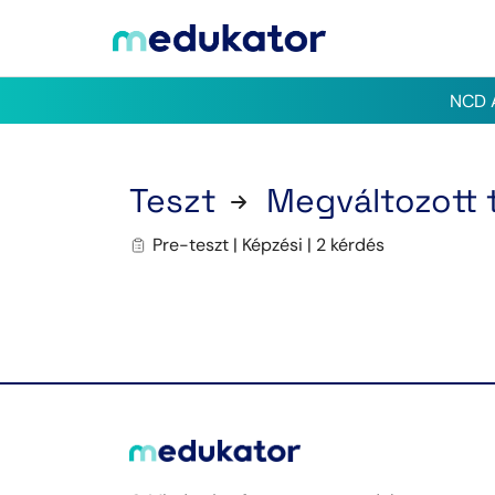
NCD A
Teszt
Megváltozott t
Pre-teszt | Képzési | 2 kérdés