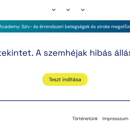
cademy: Szív- és érrendszeri betegségek és stroke megelőz
ekintet. A szemhéjak hibás állá
Teszt indítása
Történetünk
Impresszum