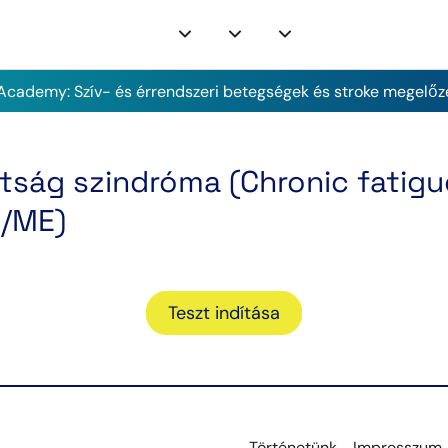
cademy: Szív- és érrendszeri betegségek és stroke megelőz
tság szindróma (Chronic fatig
S/ME)
Teszt indítása
Történetünk
Impresszum