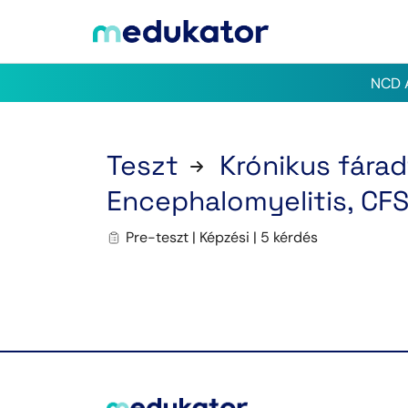
NCD A
Teszt
Krónikus fárad
Encephalomyelitis, CF
Pre-teszt | Képzési | 5 kérdés