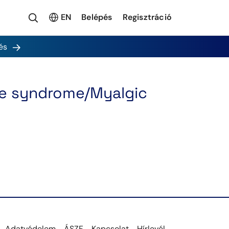
EN
Belépés
Regisztráció
és
ue syndrome/Myalgic
Adatvédelem
ÁSZF
Kapcsolat
Hírlevél