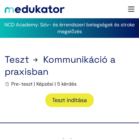
NCD Academy: Szív- és érrendszeri betegségek és stroke
megelőzés
Teszt
Kommunikáció a
praxisban
Pre-teszt | Képzési | 5 kérdés
Teszt indítása