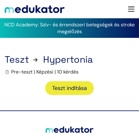
NCD Academy: Szív- és érrendszeri betegségek és stroke
megelőzés
Teszt
Hypertonia
Pre-teszt | Képzési | 10 kérdés
Teszt indítása