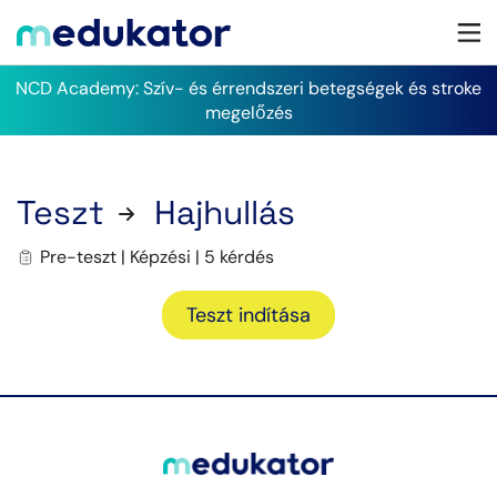
NCD Academy: Szív- és érrendszeri betegségek és stroke
megelőzés
Teszt
Hajhullás
Pre-teszt | Képzési | 5 kérdés
Teszt indítása