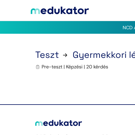
NCD A
Teszt
Gyermekkori l
Pre-teszt | Képzési | 20 kérdés