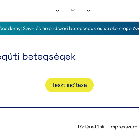
cademy: Szív- és érrendszeri betegségek és stroke megelőz
égúti betegségek
Teszt indítása
Történetünk
Impresszum