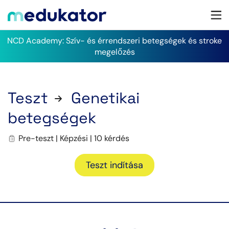
NCD Academy: Szív- és érrendszeri betegségek és stroke
megelőzés
Teszt
Genetikai
betegségek
Pre-teszt | Képzési | 10 kérdés
Teszt indítása