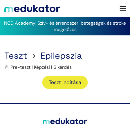
NCD Academy: Szív- és érrendszeri betegségek és stroke
megelőzés
Teszt
Epilepszia
Pre-teszt | Képzési | 6 kérdés
Teszt indítása