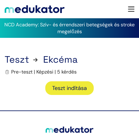
NCD Academy: Szív- és érrendszeri betegségek és stroke
megelőzés
Teszt
Ekcéma
Pre-teszt | Képzési | 5 kérdés
Teszt indítása