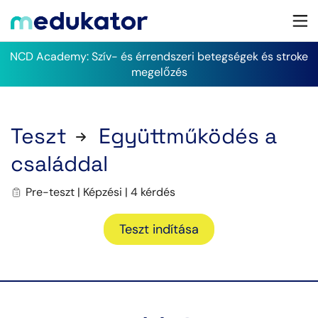
NCD Academy: Szív- és érrendszeri betegségek és stroke
megelőzés
Teszt
Együttműködés a
családdal
Pre-teszt | Képzési | 4 kérdés
Teszt indítása