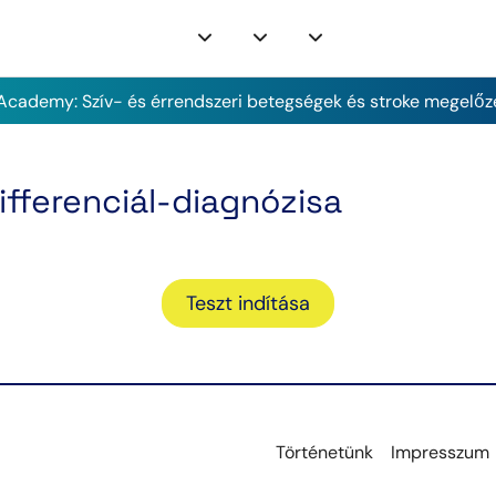
cademy: Szív- és érrendszeri betegségek és stroke megelőz
fferenciál-diagnózisa
Teszt indítása
Történetünk
Impresszum