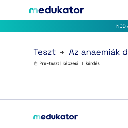
NCD A
Teszt
Az anaemiák di
Pre-teszt | Képzési | 11 kérdés