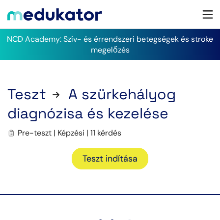
NCD Academy: Szív- és érrendszeri betegségek és stroke
megelőzés
Teszt
A szürkehályog
diagnózisa és kezelése
Pre-teszt | Képzési | 11 kérdés
Teszt indítása