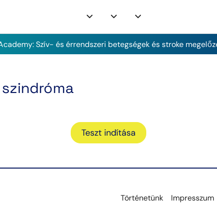
cademy: Szív- és érrendszeri betegségek és stroke megelőz
 szindróma
Teszt indítása
Történetünk
Impresszum