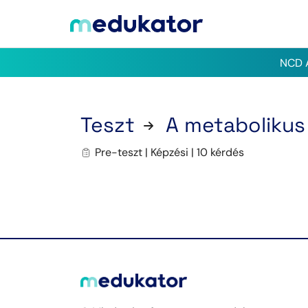
NCD A
Teszt
A metabolikus
Pre-teszt | Képzési | 10 kérdés