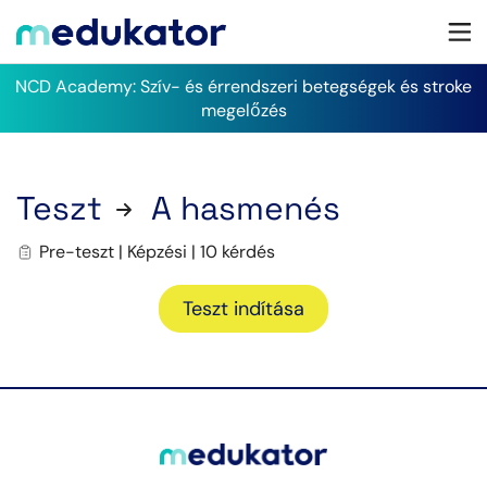
NCD Academy: Szív- és érrendszeri betegségek és stroke
megelőzés
Teszt
A hasmenés
Pre-teszt | Képzési | 10 kérdés
Teszt indítása