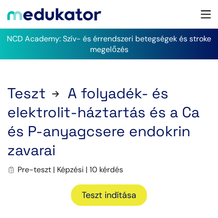
NCD Academy: Szív- és érrendszeri betegségek és stroke
megelőzés
Teszt
A folyadék- és
elektrolit-háztartás és a Ca
és P-anyagcsere endokrin
zavarai
Pre-teszt | Képzési | 10 kérdés
Teszt indítása