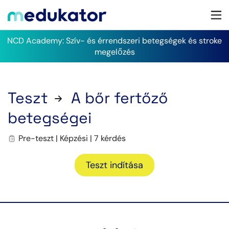
NCD Academy: Szív- és érrendszeri betegségek és stroke
megelőzés
Teszt
A bőr fertőző
betegségei
Pre-teszt | Képzési | 7 kérdés
Teszt indítása