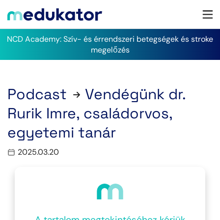
NCD Academy: Szív- és érrendszeri betegségek és stroke
megelőzés
Podcast
Vendégünk dr.
Rurik Imre, családorvos,
egyetemi tanár
2025.03.20
A tartalom megtekintéséhez kérjük