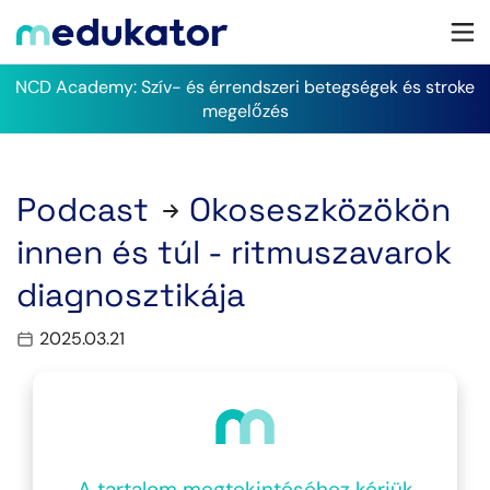
NCD Academy: Szív- és érrendszeri betegségek és stroke
megelőzés
Podcast
Okoseszközökön
innen és túl - ritmuszavarok
diagnosztikája
2025.03.21
A tartalom megtekintéséhez kérjük