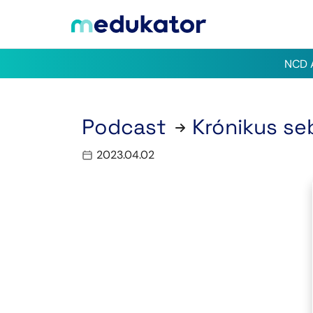
NCD A
Podcast
Krónikus se
2023.04.02