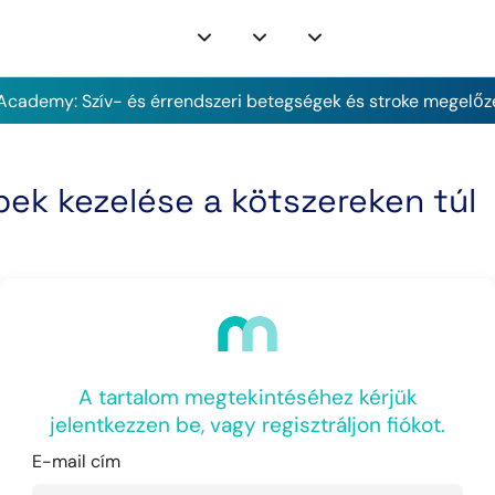
cademy: Szív- és érrendszeri betegségek és stroke megelőz
bek kezelése a kötszereken túl
A tartalom megtekintéséhez kérjük
jelentkezzen be, vagy regisztráljon fiókot.
E-mail cím