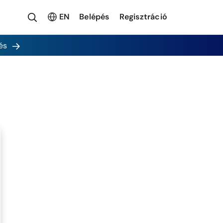
EN
Belépés
Regisztráció
és