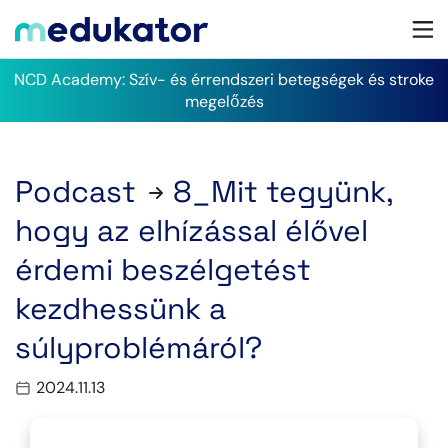
NCD Academy: Szív- és érrendszeri betegségek és stroke
megelőzés
Podcast
8_Mit tegyünk,
hogy az elhízással élővel
érdemi beszélgetést
kezdhessünk a
súlyproblémáról?
2024.11.13