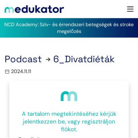
NCD Academy: Szív- és érrendszeri betegségek és stroke
megelőzés
Podcast
6_Divatdiéták
2024.11.11
A tartalom megtekintéséhez kérjük
jelentkezzen be, vagy regisztráljon
fiókot.