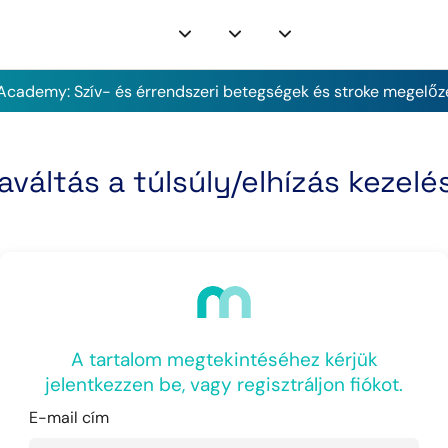
cademy: Szív- és érrendszeri betegségek és stroke megelőz
váltás a túlsúly/elhízás kezel
A tartalom megtekintéséhez kérjük
jelentkezzen be, vagy regisztráljon fiókot.
E-mail cím