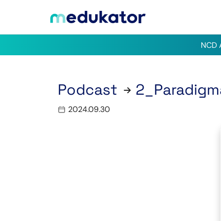
NCD A
Podcast
2_Paradigma
2024.09.30