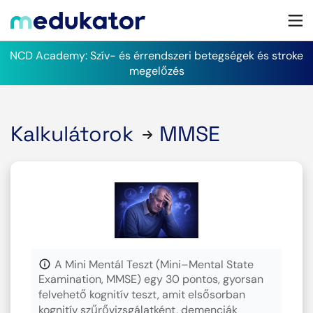
NCD Academy: Szív- és érrendszeri betegségek és stroke
megelőzés
Kalkulátorok
MMSE
A Mini Mentál Teszt (Mini–Mental State
Examination, MMSE) egy 30 pontos, gyorsan
felvehető kognitív teszt, amit elsősorban
kognitív szűrővizsgálatként, demenciák