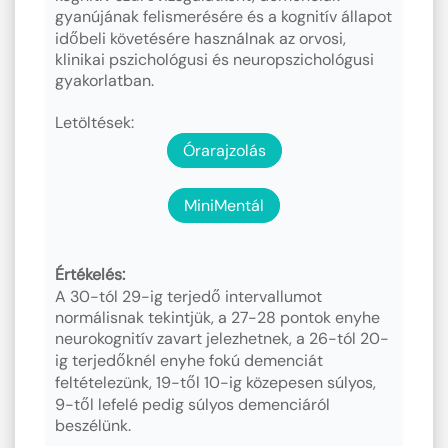
gyanújának felismerésére és a kognitív állapot
időbeli követésére használnak az orvosi,
klinikai pszichológusi és neuropszichológusi
gyakorlatban.
Letöltések:
Órarajzolás
MiniMentál
Értékelés:
A 30-tól 29-ig terjedő intervallumot
normálisnak tekintjük, a 27-28 pontok enyhe
neurokognitív zavart jelezhetnek, a 26-tól 20-
ig terjedőknél enyhe fokú demenciát
feltételezünk, 19-től 10-ig közepesen súlyos,
9-től lefelé pedig súlyos demenciáról
beszélünk.