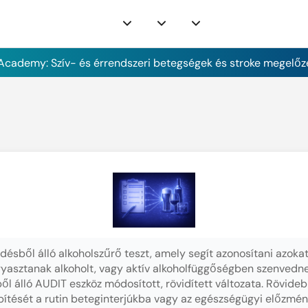
cademy: Szív- és érrendszeri betegségek és stroke megelőz
ésből álló alkoholszűrő teszt, amely segít azonosítani azokat
yasztanak alkoholt, vagy aktív alkoholfüggőségben szenvedne
l álló AUDIT eszköz módosított, rövidített változata. Rövideb
pítését a rutin beteginterjúkba vagy az egészségügyi előzmén