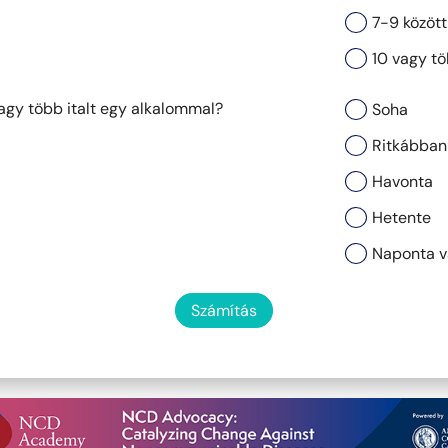
7-9 között
10 vagy t
vagy több italt egy alkalommal?
Soha
Ritkábban
Havonta
Hetente
Naponta v
Számítás