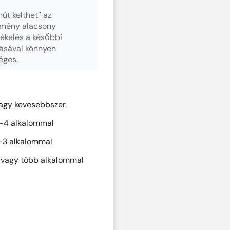
út kelthet” az
edmény alacsony
tékelés a későbbi
zásával könnyen
éges.
agy kevesebbszer.
-4 alkalommal
-3 alkalommal
 vagy több alkalommal