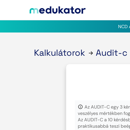
NCD A
Kalkulátorok
Audit-c
Az AUDIT-C egy 3 kérd
veszélyes mértékben fog
Az AUDIT-C a 10 kérdésbő
praktikusabbá teszi beé