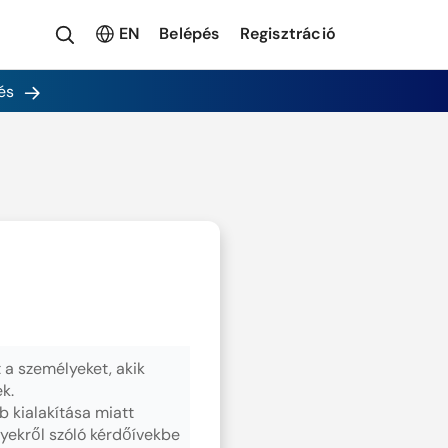
EN
Belépés
Regisztráció
és
 a személyeket, akik
k.
b kialakítása miatt
yekről szóló kérdőívekbe