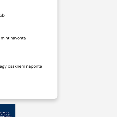
öbb
 mint havonta
agy csaknem naponta