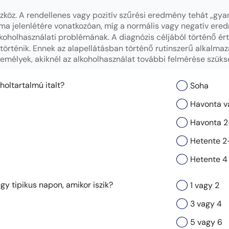
köz. A rendellenes vagy pozitív szűrési eredmény tehát „gyan
éma jelenlétére vonatkozóan, míg a normális vagy negatív er
alkoholhasználati problémának. A diagnózis céljából történő ér
történik. Ennek az alapellátásban történő rutinszerű alkalma
emélyek, akiknél az alkoholhasználat további felmérése szüks
oholtartalmú italt?
Soha
Havonta v
Havonta 2
Hetente 2
Hetente 4
egy tipikus napon, amikor iszik?
1 vagy 2
3 vagy 4
5 vagy 6