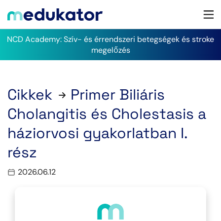
NCD Academy: Szív- és érrendszeri betegségek és stroke
megelőzés
Cikkek
Primer Biliáris
Cholangitis és Cholestasis a
háziorvosi gyakorlatban I.
rész
2026.06.12