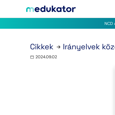
NCD A
Cikkek
Irányelvek kö
2024.09.02