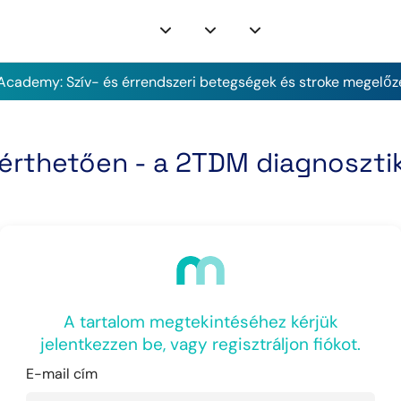
cademy: Szív- és érrendszeri betegségek és stroke megelőz
zérthetően - a 2TDM diagnoszti
A tartalom megtekintéséhez kérjük
jelentkezzen be, vagy regisztráljon fiókot.
E-mail cím