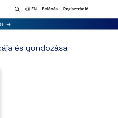
EN
Belépés
Regisztráció
és
kája és gondozása