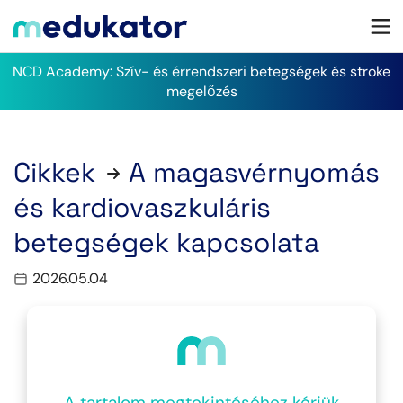
NCD Academy: Szív- és érrendszeri betegségek és stroke
megelőzés
Cikkek
A magasvérnyomás
és kardiovaszkuláris
betegségek kapcsolata
2026.05.04
A tartalom megtekintéséhez kérjük