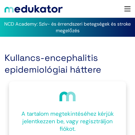
NCD Academy: Szív- és érrendszeri betegségek és stroke
megelőzés
Kullancs-encephalitis
epidemiológiai háttere
A tartalom megtekintéséhez kérjük
jelentkezzen be, vagy regisztráljon
fiókot.