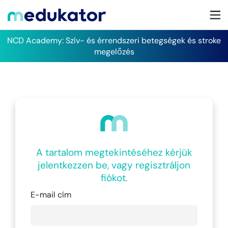
NCD Academy: Szív- és érrendszeri betegségek és stroke
megelőzés
A tartalom megtekintéséhez kérjük
jelentkezzen be, vagy regisztráljon
fiókot.
E-mail cím