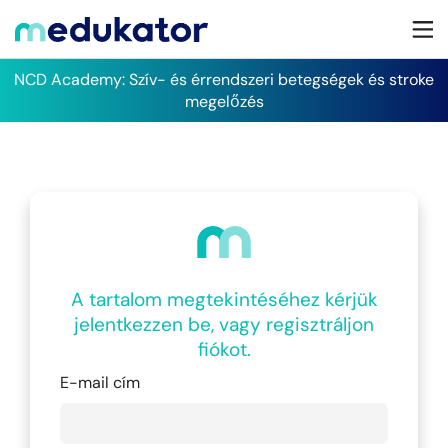
NCD Academy: Szív- és érrendszeri betegségek és stroke
megelőzés
A tartalom megtekintéséhez kérjük
jelentkezzen be, vagy regisztráljon
fiókot.
E-mail cím