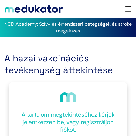
NCD Academy: Szív- és érrendszeri betegségek és stroke
megelőzés
A hazai vakcinációs
tevékenység áttekintése
A tartalom megtekintéséhez kérjük
jelentkezzen be, vagy regisztráljon
fiókot.