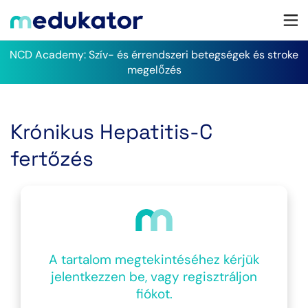
NCD Academy: Szív- és érrendszeri betegségek és stroke
megelőzés
Krónikus Hepatitis-C
fertőzés
A tartalom megtekintéséhez kérjük
jelentkezzen be, vagy regisztráljon
fiókot.