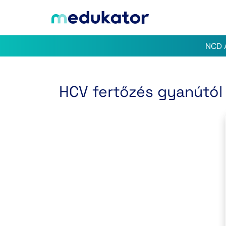
NCD A
HCV fertőzés gyanútól 