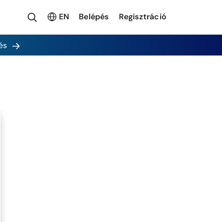
EN
Belépés
Regisztráció
és