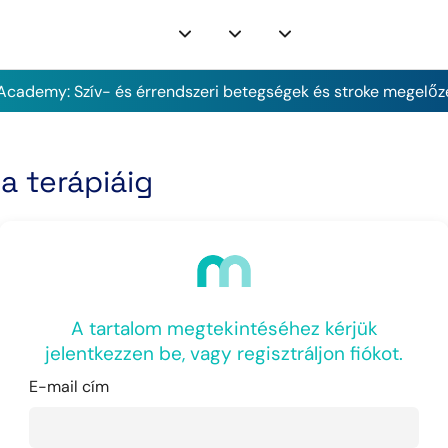
cademy: Szív- és érrendszeri betegségek és stroke megelőz
a terápiáig
A tartalom megtekintéséhez kérjük
jelentkezzen be, vagy regisztráljon fiókot.
E-mail cím