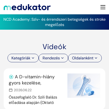
NCD Academy: Szív- és érrendszeri betegségek és stroke
megelőzés
Videók
Kategóriák
Rendezés
Oldalanként
A D-vitamin-hiány
gyors kezelése,
jelentősége a
2026.06.22
csontbetegek
Összefoglaló Dr. Szili Balázs
ellátásában
előadása alapján (Oktató
Családorvosok XXVII.