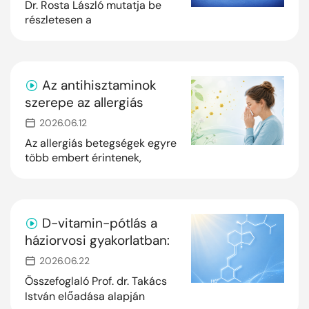
Dr. Rosta László mutatja be
alapellátásban
részletesen a
vércukormonitorozás
jelentőségét, a már elérhető
legmodernebb technikai
lehetőségeit.
Az antihisztaminok
szerepe az allergiás
rhinitis modern
2026.06.12
kezelésében
Az allergiás betegségek egyre
több embert érintenek,
miközben sokan még mindig
nem fordulnak időben
orvoshoz panaszaikkal. Pedig
az allergiás nátha, az
D-vitamin-pótlás a
asztmához társuló légúti
háziorvosi gyakorlatban:
tünetek, illetve a csalánkiütés
nemcsak csontvédelem,
jelentősen ronthatják az
2026.06.22
hanem immunológiai
életminőséget, az alvást, a
Összefoglaló Prof. dr. Takács
koncentrációt és a
prevenció is
István előadása alapján
mindennapi teljesítményt. Dr.