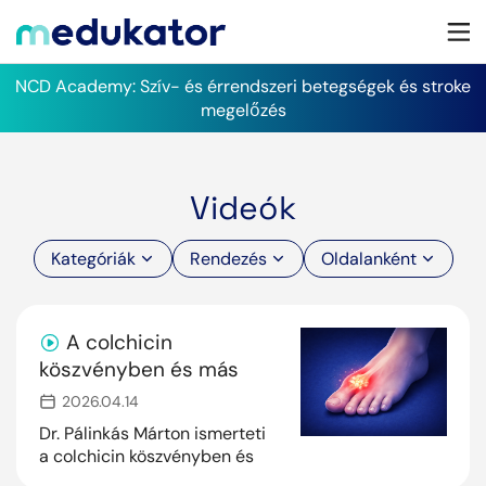
NCD Academy: Szív- és érrendszeri betegségek és stroke
megelőzés
Videók
Kategóriák
Rendezés
Oldalanként
A colchicin
köszvényben és más
autoinflammatórikus
2026.04.14
kórképekben
Dr. Pálinkás Márton ismerteti
a colchicin köszvényben és
azon túli terápiás területeken