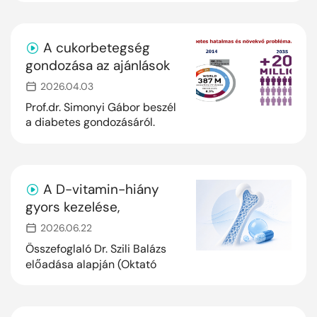
való alkalmazásának
lehetőségei
A cukorbetegség
gondozása az ajánlások
tükrében
2026.04.03
Prof.dr. Simonyi Gábor beszél
a diabetes gondozásáról.
A D-vitamin-hiány
gyors kezelése,
jelentősége a
2026.06.22
csontbetegek
Összefoglaló Dr. Szili Balázs
ellátásában
előadása alapján (Oktató
Családorvosok XXVII.
Továbbképző Konferenciája,
Siófok) Az osteoporosis és a