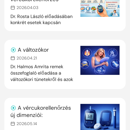
terápiakezdést és a cardio-
szerepe diabétesz
renalis-metabolikus kockázat
2026.04.03
csökkentését. Fókuszban:
gondozásban
Dr. Rosta László előadásában
SGLT2-gátlók, DPP-4-gátlók
konkrét esetek kapcsán
és a mindennapi praxis
ismerkedhetünk meg a
döntési helyzetei.
vércukorellenőrzés gyakorlati
aspektusaival a diabeteses
betegek gondozása kapcsán.
A változókor
2026.04.21
Dr. Halmos Amrita remek
összefoglaló előadása a
változókori tünetekről és azok
kezelési lehetőségeiről
A vércukorellenőrzés
új dimenziói:
adatvezérelt diabétesz-
2026.05.14
menedzsment az